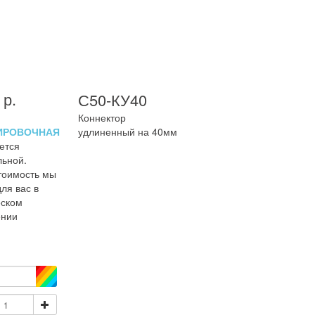
р.
С50-КУ40
Коннектор
ИРОВОЧНАЯ
удлиненный на 40мм
ется
льной.
тоимость мы
ля вас в
ском
ении