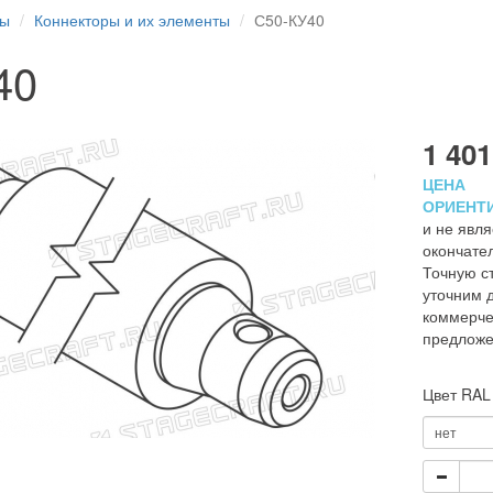
ры
Коннекторы и их элементы
С50-КУ40
40
1 401
ЦЕНА
ОРИЕНТ
и не явля
окончате
Точную с
уточним д
коммерче
предлож
Цвет RAL
нет