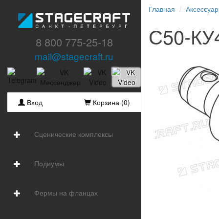
Главная
Аксессуа
С50-КУ
8 800 775-25-18
mail@stagecraft.ru
Вход
Корзина (
0
)
Сценические комплексы
Подиумы
Фермы на фланцах