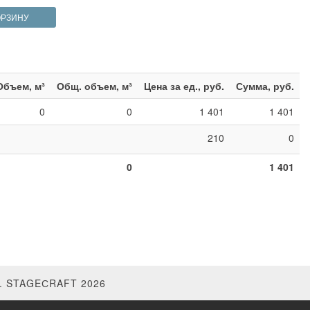
ОРЗИНУ
Объем, м³
Общ. объем, м³
Цена за ед., руб.
Сумма, руб.
0
0
1 401
1 401
210
0
0
1 401
 STAGEСRAFT 2026