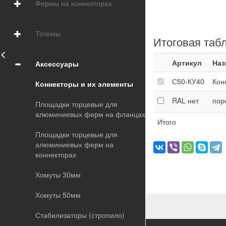
Фермы на коннекторах
Тотемы
Итоговая таб
Артикул
Наз
Аксессуары
С50-КУ40
Кон
Коннекторы и их элементы
RAL
нет
пор
Площадки торцевые для
алюминиевых ферм на фланцах
Итого
Площадки торцевые для
алюминиевых ферм на
коннекторах
Хомуты 30мм
Хомуты 50мм
Стабилизаторы (стропило)