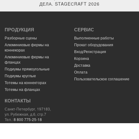
ДЕЛА. STAGEСRAFT 2026
ПРОДУКЦИЯ
СЕРВИС
Разборные сцены
Выполненные работы
Алюминиевые фермы на
Прокат оборудования
коннекорах
Вход/Регистрация
Алюминиевые фермы на
Корзина
фланцах
Доставка
Подиумы прямоугольные
Оплата
Подиумы круглые
Пользовательское соглашение
Тотемы на коннекторах
Тотемы на фланцах
КОНТАКТЫ
Санкт-Петербург, 197183,
ул. Рубежная, д.6, стр.7
Тел.:
8 800 775-25-18
E-mail:
mail@stagecraft.ru
Навигатор
59.994058,30.272427