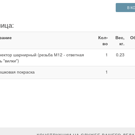
В К
лица:
вание
Кол-
Вес,
Об
во
кг.
нектор шарнирный (резьба М12 - ответная
1
0.23
ь "вилки")
ошковая покраска
1