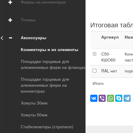
Фермы на коннекторах
Тотемы
Итоговая таб
Артикул
Наз
Аксессуары
Коннекторы и их элементы
С50-
Кон
КШО60
част
Площадки торцевые для
алюминиевых ферм на фланцах
RAL
нет
пор
Площадки торцевые для
Итого
алюминиевых ферм на
коннекторах
Хомуты 30мм
Хомуты 50мм
Стабилизаторы (стропило)