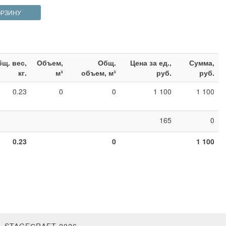
ОРЗИНУ
щ. вес,
Объем,
Общ.
Цена за ед.,
Сумма,
кг.
м³
объем, м³
руб.
руб.
0.23
0
0
1 100
1 100
165
0
0.23
0
1 100