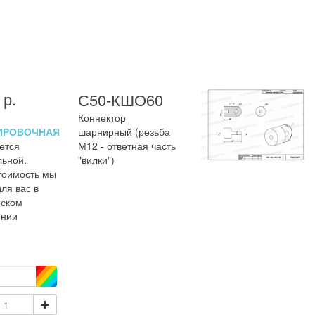
р.
С50-КШО60
Коннектор
ИРОВОЧНАЯ
шарнирный (резьба
ется
М12 - ответная часть
льной.
"вилки")
тоимость мы
ля вас в
ском
ении