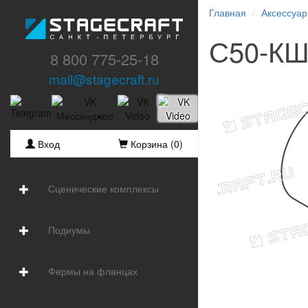
Главная
Аксессуа
С50-К
8 800 775-25-18
mail@stagecraft.ru
Вход
Корзина (
0
)
Сценические комплексы
Подиумы
Фермы на фланцах