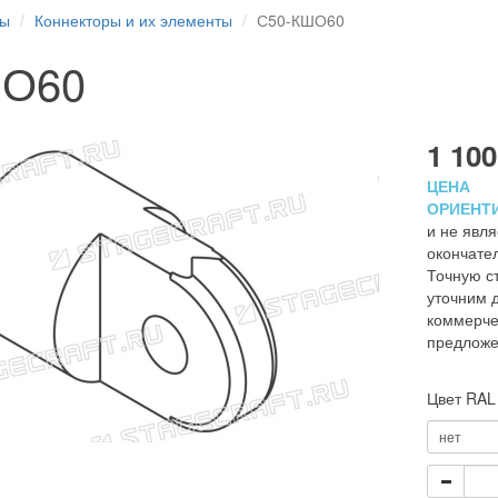
ры
Коннекторы и их элементы
С50-КШО60
ШО60
1 100
ЦЕНА
ОРИЕНТ
и не явля
окончате
Точную с
уточним д
коммерче
предлож
Цвет RAL
нет