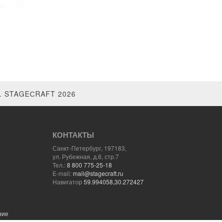
 STAGEСRAFT 2026
КОНТАКТЫ
Санкт-Петербург, 197183,
ул. Рубежная, д.6, стр.7
Тел.:
8 800 775-25-18
E-mail:
mail@stagecraft.ru
Навигатор
59.994058,30.272427
ние