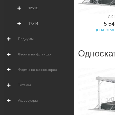
15х12
СК1
5 5
17х14
ЦЕНА ОРИ
Подиумы
Односка
Фермы на фланцах
Фермы на коннекторах
Тотемы
Аксессуары