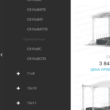
СК10х8АП3
СК10х8АТ
СК10х8АТП3
Односкатные
СК10х8С
С
СК10х8СП3
3 8
ЦЕНА ОРИ
11х9
12х10
13х11