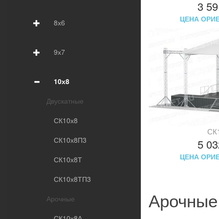
3 5
ЦЕНА ОРИ
8х6
9х7
10х8
Двускатные
СК10х8
СК
СК10х8П3
5 0
ЦЕНА ОРИ
СК10х8Т
СК10х8ТП3
Арочные
Арочные
СК10х8А