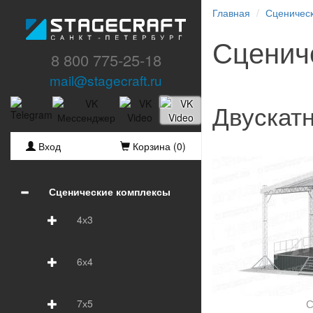
Главная
Сценичес
Сценич
8 800 775-25-18
mail@stagecraft.ru
Двускат
Вход
Корзина (
0
)
Сценические комплексы
4х3
6х4
7х5
С