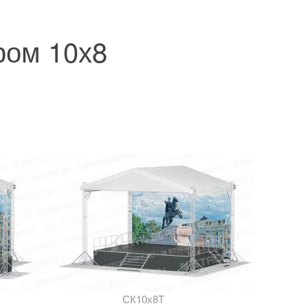
ром 10х8
СК10х8Т