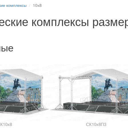
кие комплексы
10х8
еские комплексы разме
ные
К10х8
СК10х8П3