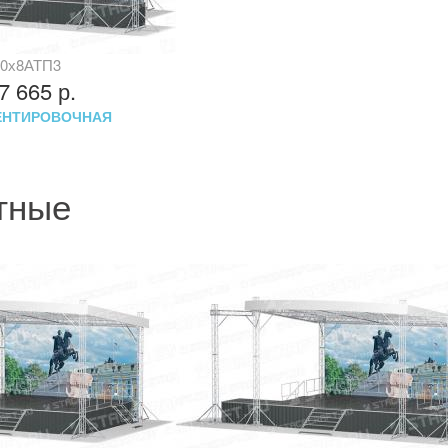
0х8АТП3
47 665
р.
ЕНТИРОВОЧНАЯ
тные