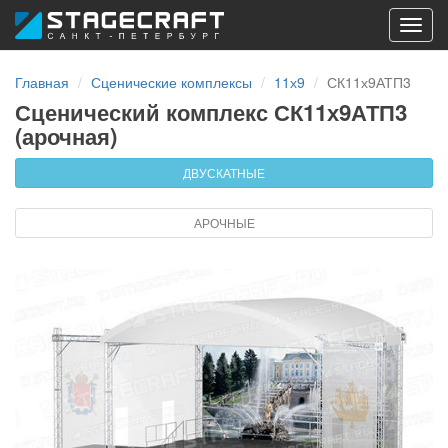
Toggl
navig
Главная
Сценические комплексы
11х9
СК11х9АТП3
Сценический комплекс СК11х9АТП3
(арочная)
ДВУСКАТНЫЕ
АРОЧНЫЕ