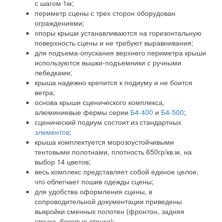
с шагом 1м;
периметр сцены с трех сторон оборудован
ограждениями;
опоры крыши устанавливаются на горизонтальную
поверхность сцены и не требуют выравнивания;
для подъема-опускания верхнего периметра крыши
используются вышки-подъемники с ручными
лебедками;
крыша надежно крепится к подиуму и не боится
ветра;
основа крыши сценического комплекса,
алюминиевые фермы серии
Б4-400
и
Б4-500
;
сценический подиум состоит из стандартных
элементов
;
крыша комплектуется морозоустойчивыми
тентовыми полотнами, плотность 650гр/кв.м, на
выбор 14 цветов;
весь комплекс представляет собой единое целое,
что облегчает пошив одежды сцены;
для удобства оформления сцены, в
сопроводительной документации приведены
выкройки сменных полотен (фронтон, задняя
стенка, боковые стенки);