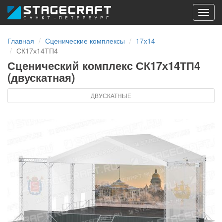
Toggl
navig
Главная
Сценические комплексы
17х14
СК17х14ТП4
Сценический комплекс СК17х14ТП4
(двускатная)
ДВУСКАТНЫЕ