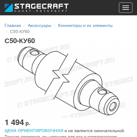
Toggl
navig
Главная
Аксессуары
Коннекторы и их элементы
С50-КУ60
С50-КУ60
1 494
р.
ЦЕНА ОРИЕНТИРОВОЧНАЯ
и не является окончательной.
Точную стоимость мы уточним для вас в коммерческом