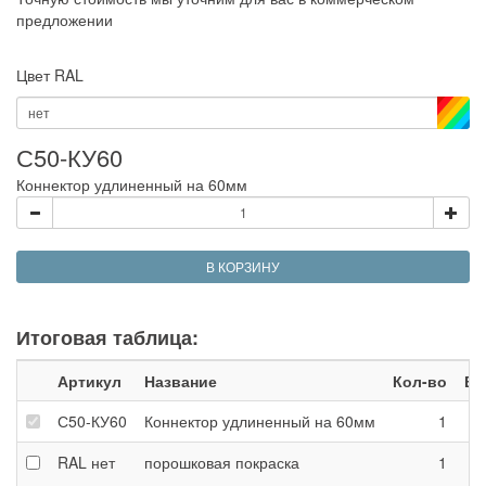
предложении
Цвет RAL
нет
С50-КУ60
Коннектор удлиненный на 60мм
В КОРЗИНУ
Итоговая таблица:
Артикул
Название
Кол-во
Вес
С50-КУ60
Коннектор удлиненный на 60мм
1
RAL
нет
порошковая покраска
1