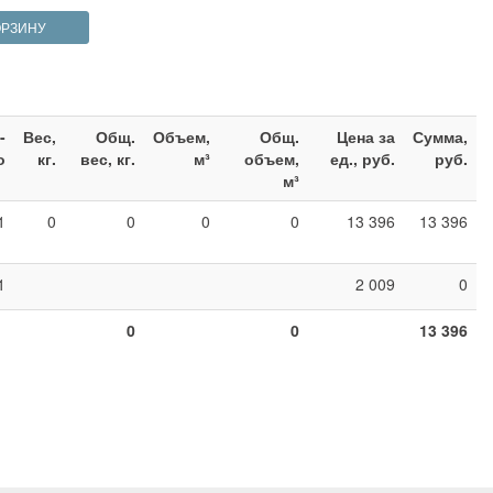
ОРЗИНУ
-
Вес,
Общ.
Объем,
Общ.
Цена за
Сумма,
о
кг.
вес, кг.
м³
объем,
ед., руб.
руб.
м³
1
0
0
0
0
13 396
13 396
1
2 009
0
0
0
13 396