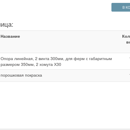
В К
лица:
Название
Кол
в
Опора линейная, 2 винта 300мм, для ферм с габаритным
размером 350мм, 2 хомута Х30
порошковая покраска