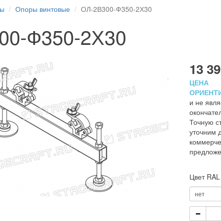
ры
Опоры винтовые
ОЛ-2В300-Ф350-2Х30
00-Ф350-2Х30
13 39
ЦЕНА
ОРИЕНТ
и не явля
окончате
Точную с
уточним д
коммерче
предлож
Цвет RAL
нет