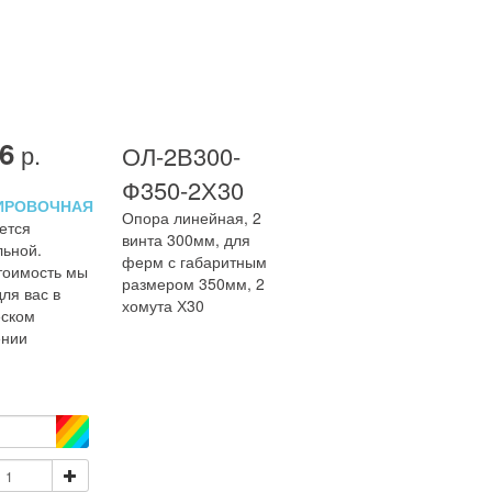
6
р.
ОЛ-2В300-
Ф350-2Х30
ИРОВОЧНАЯ
Опора линейная, 2
ется
винта 300мм, для
льной.
ферм с габаритным
тоимость мы
размером 350мм, 2
ля вас в
хомута Х30
ском
ении