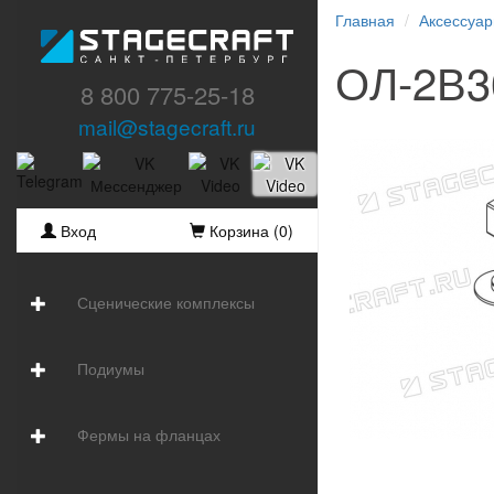
Главная
Аксессуа
ОЛ-2В3
8 800 775-25-18
mail@stagecraft.ru
Вход
Корзина (
0
)
Сценические комплексы
Подиумы
Фермы на фланцах