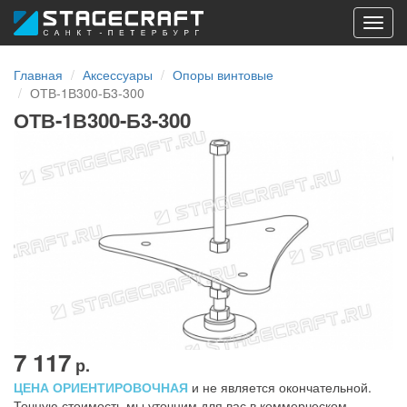
Toggl
navig
Главная
Аксессуары
Опоры винтовые
ОТВ-1В300-Б3-300
ОТВ-1В300-Б3-300
7 117
р.
ЦЕНА ОРИЕНТИРОВОЧНАЯ
и не является окончательной.
Точную стоимость мы уточним для вас в коммерческом