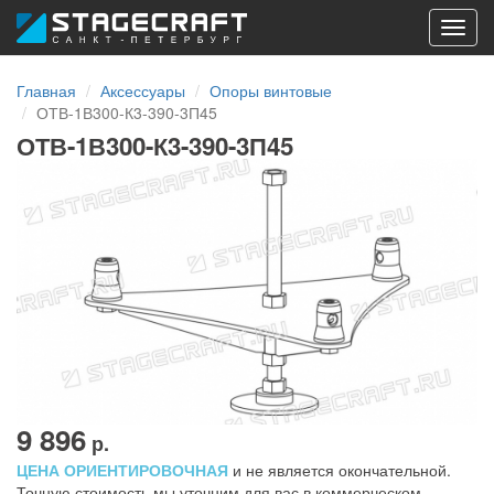
Toggl
navig
Главная
Аксессуары
Опоры винтовые
ОТВ-1В300-К3-390-3П45
ОТВ-1В300-К3-390-3П45
9 896
р.
ЦЕНА ОРИЕНТИРОВОЧНАЯ
и не является окончательной.
Точную стоимость мы уточним для вас в коммерческом