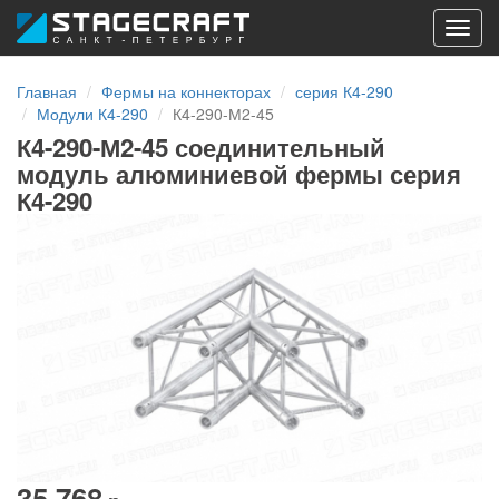
Toggl
navig
Главная
Фермы на коннекторах
серия К4-290
Модули К4-290
К4-290-М2-45
К4-290-М2-45 соединительный
модуль алюминиевой фермы серия
К4-290
35 768