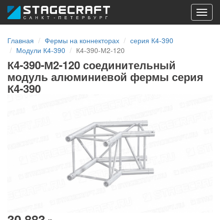
Toggl
navig
Главная
Фермы на коннекторах
серия К4-390
Модули К4-390
К4-390-М2-120
К4-390-М2-120 соединительный
модуль алюминиевой фермы серия
К4-390
30 883