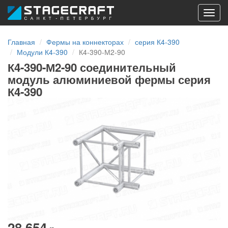
Toggl
navig
Главная
Фермы на коннекторах
серия К4-390
Модули К4-390
К4-390-М2-90
К4-390-М2-90 соединительный
модуль алюминиевой фермы серия
К4-390
28 654