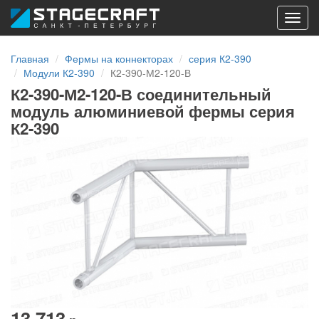
Toggl
navig
Главная
Фермы на коннекторах
серия К2-390
Модули К2-390
К2-390-М2-120-В
К2-390-М2-120-В соединительный
модуль алюминиевой фермы серия
К2-390
13 713