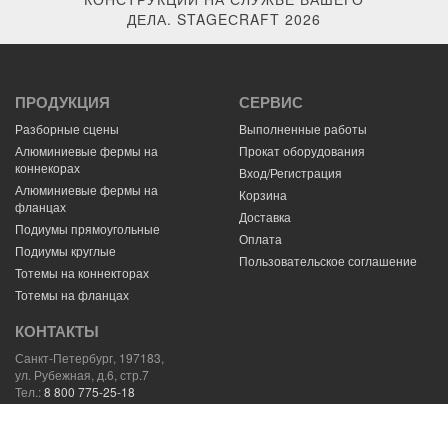
ДЕЛА. STAGEСRAFT 2026
ПРОДУКЦИЯ
СЕРВИС
Разборные сцены
Выполненные работы
Алюминиевые фермы на
Прокат оборудования
коннекорах
Вход/Регистрация
Алюминиевые фермы на
Корзина
фланцах
Доставка
Подиумы прямоугольные
Оплата
Подиумы круглые
Пользовательское соглашение
Тотемы на коннекторах
Тотемы на фланцах
КОНТАКТЫ
Санкт-Петербург, 197183,
ул. Рубежная, д.6, стр.7
Тел.:
8 800 775-25-18
E-mail:
mail@stagecraft.ru
Навигатор
59.994058,30.272427