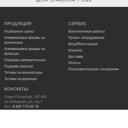
ПРОДУКЦИЯ
СЕРВИС
Разборные сцены
Выполненные работы
Алюминиевые фермы на
Прокат оборудования
коннекорах
Вход/Регистрация
Алюминиевые фермы на
Корзина
фланцах
Доставка
Подиумы прямоугольные
Оплата
Подиумы круглые
Пользовательское соглашение
Тотемы на коннекторах
Тотемы на фланцах
КОНТАКТЫ
Санкт-Петербург, 197183,
ул. Рубежная, д.6, стр.7
Тел.:
8 800 775-25-18
E-mail:
mail@stagecraft.ru
Навигатор
59.994058,30.272427