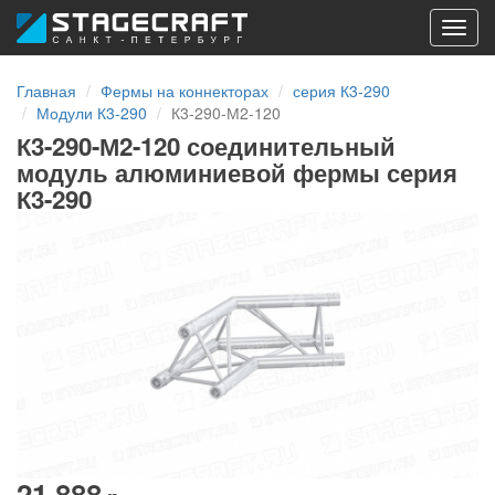
Toggl
navig
Главная
Фермы на коннекторах
серия К3-290
Модули К3-290
К3-290-М2-120
К3-290-М2-120 соединительный
модуль алюминиевой фермы серия
К3-290
21 888