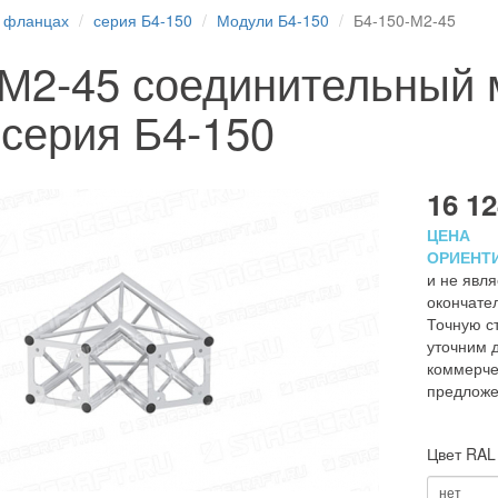
 фланцах
серия Б4-150
Модули Б4-150
Б4-150-М2-45
-М2-45 соединительный
серия Б4-150
16 12
ЦЕНА
ОРИЕНТ
и не явля
окончате
Точную с
уточним д
коммерче
предложе
Цвет RAL
нет