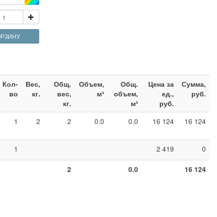
ОРЗИНУ
Кол-
Вес,
Общ.
Объем,
Общ.
Цена за
Сумма,
во
кг.
вес,
м³
объем,
ед.,
руб.
кг.
м³
руб.
1
2
2
0.0
0.0
16 124
16 124
1
2 419
0
2
0.0
16 124