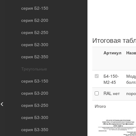
серия Б2-150
серия Б2-200
серия Б2-250
Итоговая таб
серия Б2-300
Артикул
Наз
серия Б2-350
Треугольные
Б4-150-
Моду
серия Б3-150
М2-45
болт
серия Б3-200
RAL
нет
поро
серия Б3-250
Итого
серия Б3-300
серия Б3-350