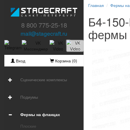
Главная
Фермы на
Б4-150
8 800 775-25-18
фермы 
mail@stagecraft.ru
Вход
Корзина (
0
)
Сценические комплексы
Подиумы
Фермы на фланцах
Плоские