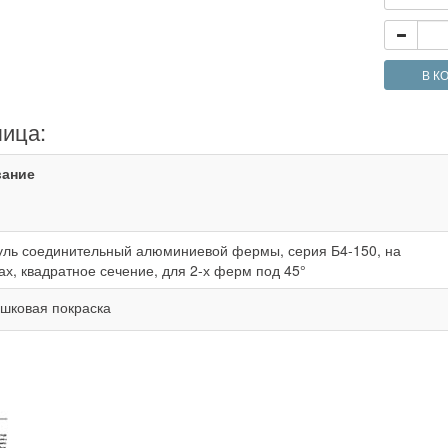
В К
лица:
вание
ль соединительный алюминиевой фермы, серия Б4-150, на
ах, квадратное сечение, для 2-х ферм под 45°
шковая покраска