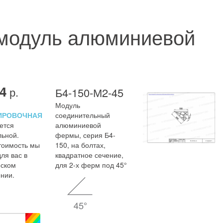
 модуль алюминиевой
4
р.
Б4-150-М2-45
Модуль
ИРОВОЧНАЯ
соединительный
ется
алюминиевой
льной.
фермы, серия Б4-
тоимость мы
150, на болтах,
ля вас в
квадратное сечение,
ском
для 2-х ферм под 45°
нии.