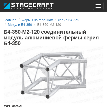
Toggl
navig
Главная
Фермы на фланцах
серия Б4-350
Модули Б4-350
Б4-350-М2-120
Б4-350-М2-120 соединительный
модуль алюминиевой фермы серия
Б4-350
29 594