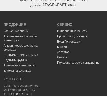
ДЕЛА. STAGEСRAFT 2026
ПРОДУКЦИЯ
СЕРВИС
Разборные сцены
Выполненные работы
Алюминиевые фермы на
Прокат оборудования
коннекорах
Вход/Регистрация
Алюминиевые фермы на
Корзина
фланцах
Доставка
Подиумы прямоугольные
Оплата
Подиумы круглые
Пользовательское соглашение
Тотемы на коннекторах
Тотемы на фланцах
КОНТАКТЫ
Санкт-Петербург, 197183,
ул. Рубежная, д.6, стр.7
Тел.:
8 800 775-25-18
E-mail:
mail@stagecraft.ru
Навигатор
59.994058,30.272427