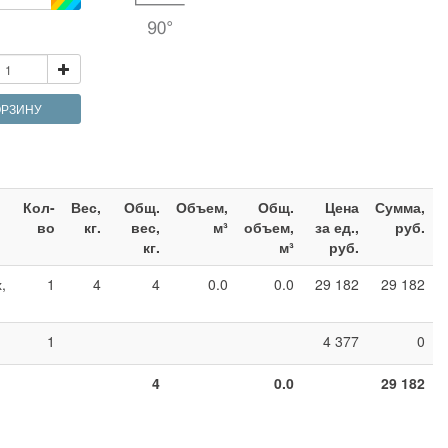
ОРЗИНУ
Кол-
Вес,
Общ.
Объем,
Общ.
Цена
Сумма,
во
кг.
вес,
м³
объем,
за ед.,
руб.
кг.
м³
руб.
,
1
4
4
0.0
0.0
29 182
29 182
1
4 377
0
4
0.0
29 182