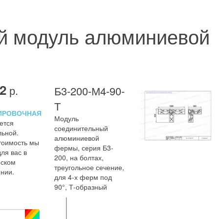
ый модуль алюминиевой
2
р.
Б3-200-М4-90-
Т
ИРОВОЧНАЯ
Модуль
ется
соединительный
льной.
алюминиевой
тоимость мы
фермы, серия Б3-
ля вас в
200, на болтах,
ском
треугольное сечение,
нии.
для 4-х ферм под
90°, Т-образный