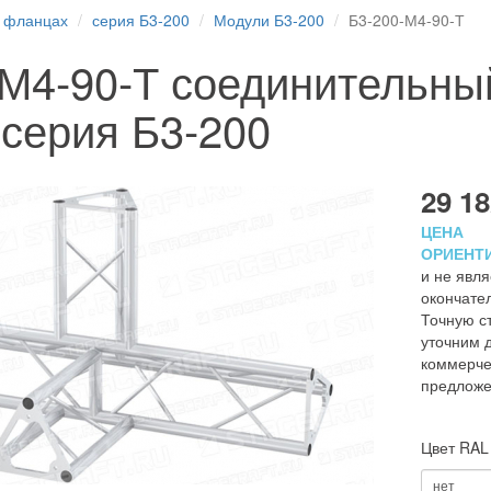
 фланцах
серия Б3-200
Модули Б3-200
Б3-200-М4-90-Т
-М4-90-Т соединительн
серия Б3-200
29 18
ЦЕНА
ОРИЕНТ
и не явля
окончате
Точную с
уточним д
коммерче
предложе
Цвет RAL
нет