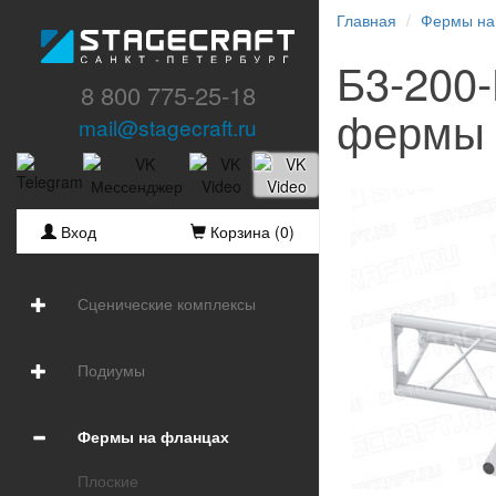
Главная
Фермы на
Б3-200
8 800 775-25-18
фермы 
mail@stagecraft.ru
Вход
Корзина (
0
)
Сценические комплексы
Подиумы
Фермы на фланцах
Плоские