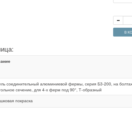
В К
лица:
вание
ль соединительный алюминиевой фермы, серия Б3-200, на болтах
гольное сечение, для 4-х ферм под 90°, Т-образный
шковая покраска