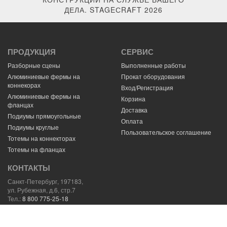
ДЕЛА. STAGEСRAFT 2026
ПРОДУКЦИЯ
СЕРВИС
Разборные сцены
Выполненные работы
Алюминиевые фермы на
Прокат оборудования
коннекорах
Вход/Регистрация
Алюминиевые фермы на
Корзина
фланцах
Доставка
Подиумы прямоугольные
Оплата
Подиумы круглые
Пользовательское соглашение
Тотемы на коннекторах
Тотемы на фланцах
КОНТАКТЫ
Санкт-Петербург, 197183,
ул. Рубежная, д.6, стр.7
Тел.:
8 800 775-25-18
E-mail:
mail@stagecraft.ru
Навигатор
59.994058,30.272427