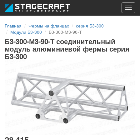
Toggl
navig
Главная
Фермы на фланцах
серия Б3-300
Модули Б3-300
Б3-300-М3-90-Т
Б3-300-М3-90-Т соединительный
модуль алюминиевой фермы серия
Б3-300
28 415