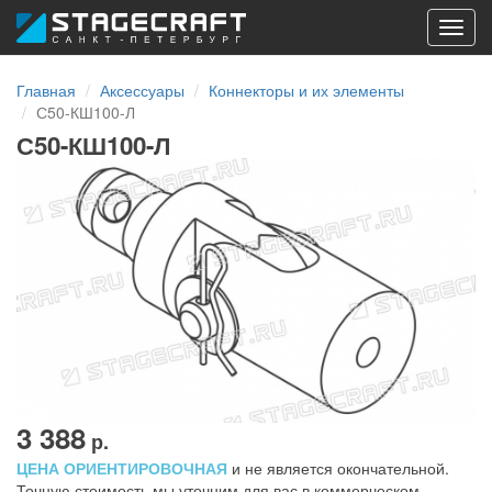
Toggl
navig
Главная
Аксессуары
Коннекторы и их элементы
С50-КШ100-Л
С50-КШ100-Л
3 388
р.
ЦЕНА ОРИЕНТИРОВОЧНАЯ
и не является окончательной.
Точную стоимость мы уточним для вас в коммерческом